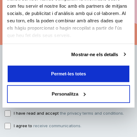
instalments.
com feu servir el nostre lloc amb els partners de mitjans
socials, de publicitat i d'anàlisis amb qui col·laborem. Al
seu torn, ells la poden combinar amb altres dades que
See subscription options
els hàgiu proporcionat o hagin recopilat a partir de l'ús
que heu fet dels seus serveis.
Mostrar-ne els detalls
E-mail address:
Permet-les totes
Name:
Personalitza
I have read and accept
the privacy terms and conditions.
I agree to
receive communications.