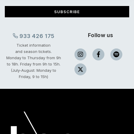
SUBSCRIBE
Follow us
933 426 175
Ticket information
and season tickets.
Monday to Thursday from 9h
to 18h.
Friday from 9h to 15h.
(July-August: Monday to
Friday, 9 to 15h)