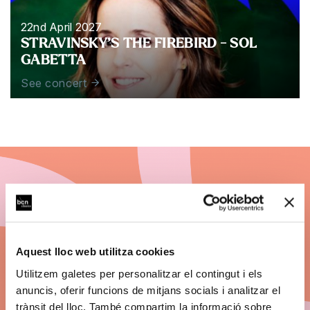
22nd April 2027
STRAVINSKY’S THE FIREBIRD - SOL
GABETTA
See concert
Subscribe to BCN
Clàssics 26/27
Aquest lloc web utilitza cookies
Utilitzem galetes per personalitzar el contingut i els
Discount on ticket prices.
anuncis, oferir funcions de mitjans socials i analitzar el
Big concerts. The best seats. Payment by
trànsit del lloc. També compartim la informació sobre