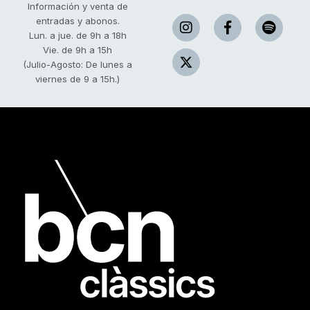
Información y venta de
entradas y abonos.
Lun. a jue. de 9h a 18h
Vie. de 9h a 15h
(Julio-Agosto: De lunes a
viernes de 9 a 15h.)