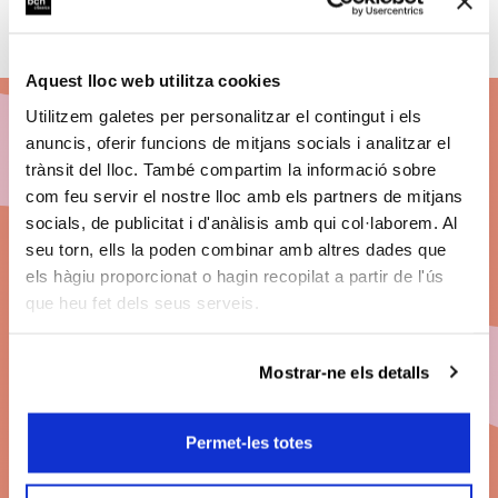
Aquest lloc web utilitza cookies
Utilitzem galetes per personalitzar el contingut i els
anuncis, oferir funcions de mitjans socials i analitzar el
Abónate a BCN
trànsit del lloc. També compartim la informació sobre
com feu servir el nostre lloc amb els partners de mitjans
Clàssics 26/27
socials, de publicitat i d'anàlisis amb qui col·laborem. Al
seu torn, ells la poden combinar amb altres dades que
els hàgiu proporcionat o hagin recopilat a partir de l'ús
Descuentos
en el precio de les entradas.
que heu fet dels seus serveis.
Grandes conciertos. Las mejores butacas. Pago
fraccionado
.
Mostrar-ne els detalls
Modalidades de abono
Permet-les totes