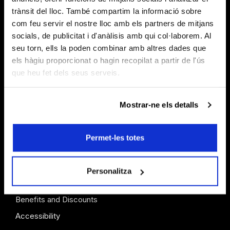
trànsit del lloc. També compartim la informació sobre
com feu servir el nostre lloc amb els partners de mitjans
socials, de publicitat i d'anàlisis amb qui col·laborem. Al
seu torn, ells la poden combinar amb altres dades que
els hàgiu proporcionat o hagin recopilat a partir de l'ús
que heu fet dels seus serveis.
Mostrar-ne els detalls
TICKETS & INFO
Permet-les totes
Box Office Info
Season Tickets
Personalitza
Gift Vouchers
Benefits and Discounts
Accessibility