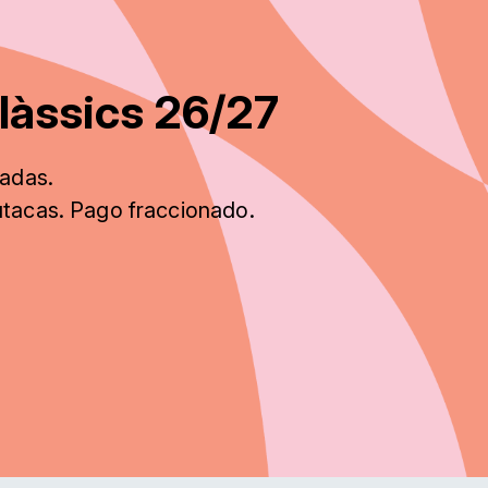
làssics 26/27
radas.
utacas. Pago fraccionado
.