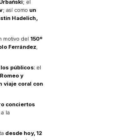
Urbański
; el
v
; así como
un
stin Hadelich,
 motivo del
150º
blo Ferrández
,
.
los públicos
: el
e Romeo y
n viaje coral con
ro conciertos
 a la
nta
desde hoy, 12