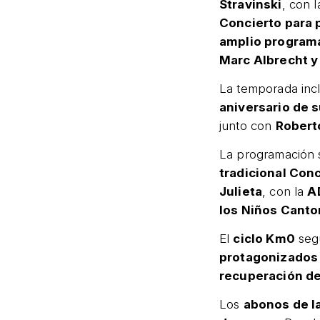
Stravinski
, con 
Concierto para 
amplio programa
Marc Albrecht 
La temporada inc
aniversario de 
junto con
Robert
La programación 
tradicional Con
Julieta
, con la
A
los Niños Canto
El
ciclo Km0
seg
protagonizados 
recuperación de
Los
abonos de l