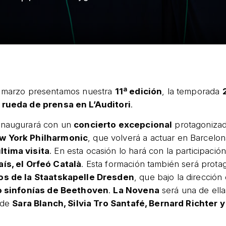
e marzo presentamos nuestra
11ª edición
, la temporada
a
rueda de prensa en L’Auditori
.
inaugurará con un
concierto excepcional
protagoniza
w York Philharmonic
, que volverá a actuar en Barcelo
ltima visita
. En esta ocasión lo hará con la participació
aís, el Orfeó Català
. Esta formación también será prota
os de la Staatskapelle Dresden
, que bajo la dirección
o sinfonías de Beethoven
.
La Novena
será una de ella
s de
Sara Blanch, Silvia Tro Santafé, Bernard Richter y