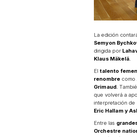
La edición conta
Semyon Bychko
dirigida por
Lahav
Klaus Mäkelä
.
El
talento feme
renombre
como
Grimaud
. Tambié
que volverá a apo
interpretación de
Eric Hallam y A
Entre las
grandes
Orchestre natio