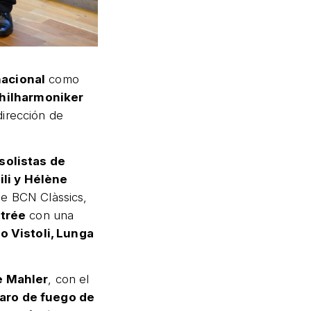
nacional
como
hilharmoniker
dirección de
solistas de
ili y Hélène
de BCN Clàssics,
strée
con una
o Vistoli, Lunga
e Mahler
, con el
jaro de fuego de