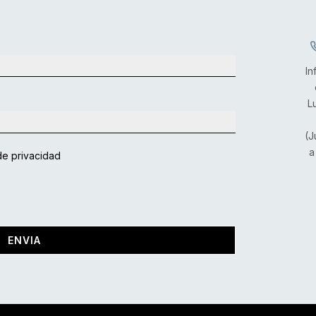
In
L
(J
a
de privacidad
ENVIA