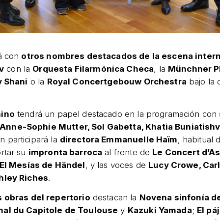
rá con
otros nombres destacados de la escena inter
v
con la
Orquesta Filarmónica Checa
, la
Münchner P
 Shani
o la
Royal Concertgebouw Orchestra
bajo la 
nino
tendrá un papel destacado en la programación con
Anne-Sophie Mutter, Sol Gabetta, Khatia Buniatishv
n participará la
directora Emmanuelle Haïm
, habitual 
rtar su
impronta barroca
al frente de
Le Concert d’A
El Mesías de Händel
, y las voces de
Lucy Crowe, Carl
shley Riches
.
 obras del repertorio
destacan la
Novena sinfonía d
nal du Capitole de Toulouse
y
Kazuki Yamada
;
El pá