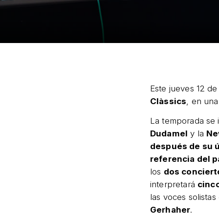
Este jueves 12 d
Clàssics
, en un
La temporada se 
Dudamel
y la
Ne
después de su ú
referencia del p
los
dos conciert
interpretará
cinc
las voces solista
Gerhaher
.