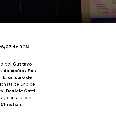
26/27 de BCN
do por
Gustavo
na
dieciséis años
n de
un coro de
gonista de uno de
 de
Daniele Gatti
s y contará con
Christian