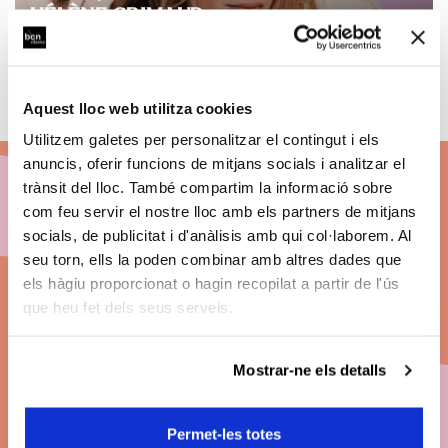
HÉLÈNE GRIMAUD
Ver concierto
Aquest lloc web utilitza cookies
Utilitzem galetes per personalitzar el contingut i els
anuncis, oferir funcions de mitjans socials i analitzar el
trànsit del lloc. També compartim la informació sobre
com feu servir el nostre lloc amb els partners de mitjans
Abónate a BCN
socials, de publicitat i d'anàlisis amb qui col·laborem. Al
seu torn, ells la poden combinar amb altres dades que
Clàssics 26/27
els hàgiu proporcionat o hagin recopilat a partir de l'ús
que heu fet dels seus serveis.
Descuentos
en el precio de les entradas.
Grandes conciertos. Las mejores butacas. Pago
Mostrar-ne els detalls
fraccionado
.
Permet-les totes