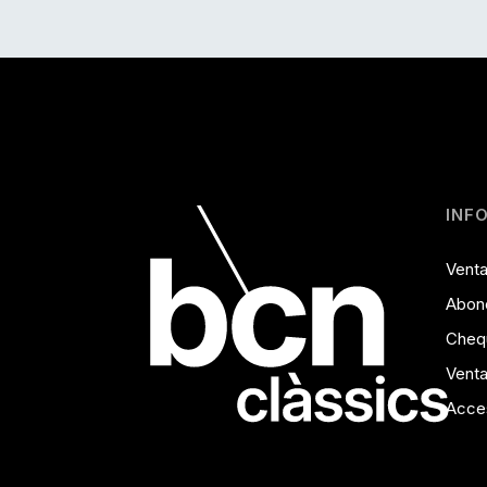
INF
Venta
Abon
Cheq
Venta
Acces