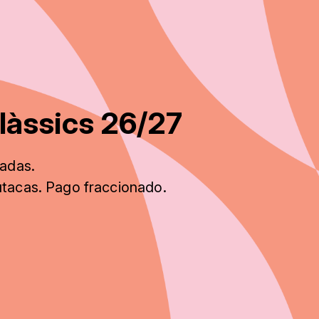
làssics 26/27
radas.
utacas. Pago fraccionado
.