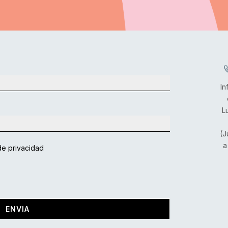
In
L
(J
a
de privacidad
ENVIA