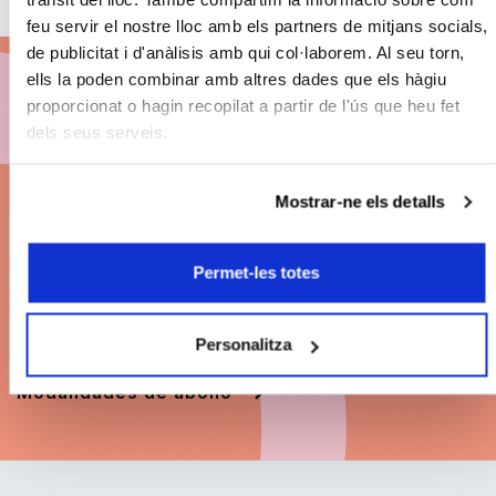
feu servir el nostre lloc amb els partners de mitjans socials,
de publicitat i d'anàlisis amb qui col·laborem. Al seu torn,
ells la poden combinar amb altres dades que els hàgiu
proporcionat o hagin recopilat a partir de l'ús que heu fet
Abónate a BCN
dels seus serveis.
Clàssics 26/27
Mostrar-ne els detalls
Descuentos
en el precio de les entradas.
Permet-les totes
Grandes conciertos. Las mejores butacas. Pago
fraccionado
.
Personalitza
Modalidades de abono