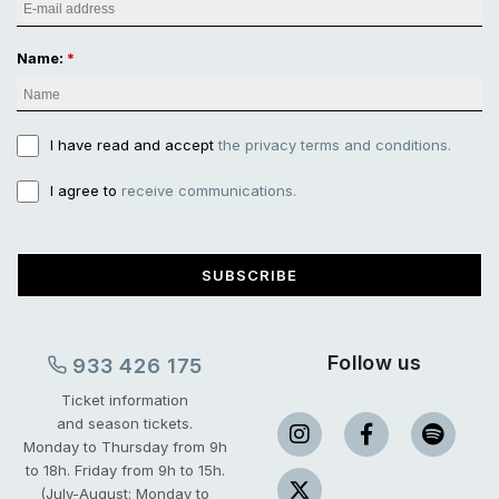
Name:
I have read and accept
the privacy terms and conditions.
I agree to
receive communications.
SUBSCRIBE
Follow us
933 426 175
Ticket information
and season tickets.
Monday to Thursday from 9h
to 18h.
Friday from 9h to 15h.
(July-August: Monday to