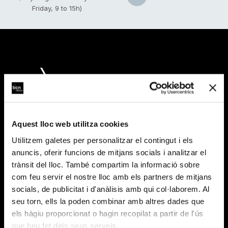
Friday, 9 to 15h)
Aquest lloc web utilitza cookies
Utilitzem galetes per personalitzar el contingut i els
anuncis, oferir funcions de mitjans socials i analitzar el
trànsit del lloc. També compartim la informació sobre
com feu servir el nostre lloc amb els partners de mitjans
socials, de publicitat i d'anàlisis amb qui col·laborem. Al
seu torn, ells la poden combinar amb altres dades que
TICKETS & INFO
els hàgiu proporcionat o hagin recopilat a partir de l'ús
que heu fet dels seus serveis.
Box Office Info