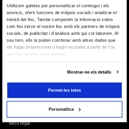
Utilitzem galetes per personalitzar el contingut i els
anuncis, oferir funcions de mitjans socials i analitzar el
trànsit del lloc. També compartim la informació sobre
com feu servir el nostre lloc amb els partners de mitjans
socials, de publicitat i d'anàlisis amb qui col·laborem. Al
seu torn, ells la poden combinar amb altres dades que
els hàgiu proporcionat o hagin recopilat a partir de l'ús
que heu fet dels seus serveis.
Mostrar-ne els detalls
INFORMACIÓ
Permet-les totes
Venda d'entrades
Personalitza
Abonaments
Xecs regal