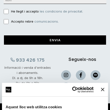
He llegit i accepto
les condicions de privacitat.
Accepto rebre
comunicacions.
ENVIA
Segueix-nos
933 426 175
Informació i venda d'entrades
i abonaments.
Dl. a dj. de 9h a 18h.
Dv. de 9h a 15h
(Juliol-Agost: De dilluns a
divendres de 9 a 15h.)
Aquest lloc web utilitza cookies