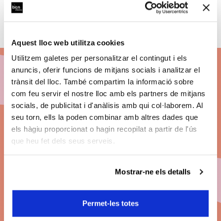
Clàssics
Aquest lloc web utilitza cookies
Utilitzem galetes per personalitzar el contingut i els
anuncis, oferir funcions de mitjans socials i analitzar el
trànsit del lloc. També compartim la informació sobre
Abónate a BCN
com feu servir el nostre lloc amb els partners de mitjans
socials, de publicitat i d'anàlisis amb qui col·laborem. Al
Clàssics 26/27
seu torn, ells la poden combinar amb altres dades que
els hàgiu proporcionat o hagin recopilat a partir de l'ús
Descuentos
en el precio de les entradas.
que heu fet dels seus serveis.
Grandes conciertos. Las mejores butacas. Pago
fraccionado
.
Mostrar-ne els detalls
Permet-les totes
Modalidades de abono