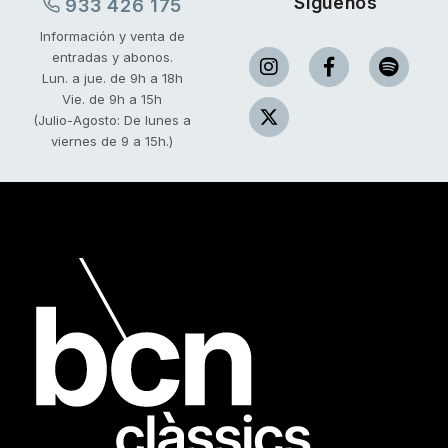
Síguenos
933 426 175
Información y venta de
entradas y abonos.
Lun. a jue. de 9h a 18h
Vie. de 9h a 15h
(Julio-Agosto: De lunes a
viernes de 9 a 15h.)