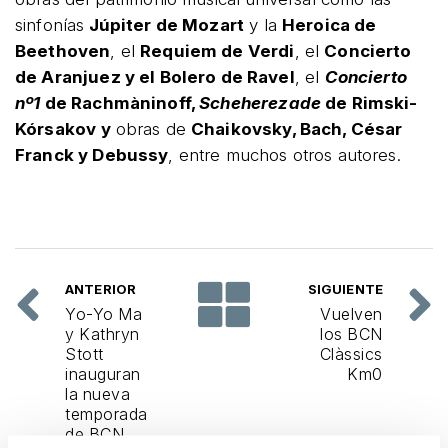
sinfonías
Júpiter de Mozart
y la
Heroica de
Beethoven
, el
Requiem de Verdi
, el
Concierto
de Aranjuez y el Bolero de Ravel
, el
Concierto
nº1
de Rachmàninoff,
Scheherezade
de
Rimski-
Kórsakov
y
obras de
Chaikovsky, Bach, César
Franck y Debussy
, entre muchos otros autores.
ANTERIOR
SIGUIENTE
Yo-Yo Ma
Vuelven
y Kathryn
los BCN
Stott
Clàssics
inauguran
Km0
la nueva
temporada
de BCN