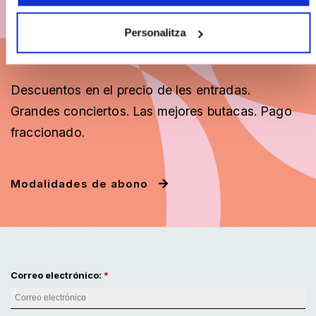
Abónate a BCN
Personalitza
Clàssics 26/27
Descuentos
en el precio de les entradas.
Grandes conciertos. Las mejores butacas. Pago
fraccionado
.
Modalidades de abono
Correo electrónico: