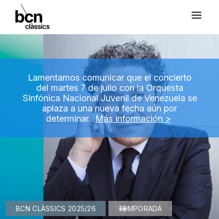
Lamentamos comunicar que el concierto
del martes 7 de julio con la Orquesta
Sinfónica Nacional Juvenil de Venezuela se
aplaza a una nueva fecha aún por
determinar.
Más información >
BCN CLÀSSICS 2025/26
TEMPORADA