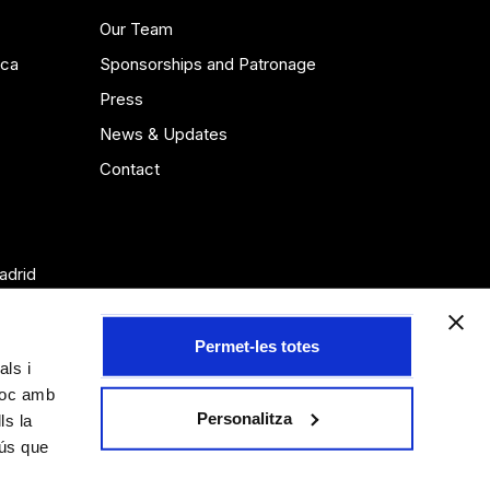
Our Team
ica
Sponsorships and Patronage
Press
News & Updates
Contact
adrid
Permet-les totes
als i
lloc amb
Personalitza
ls la
'ús que