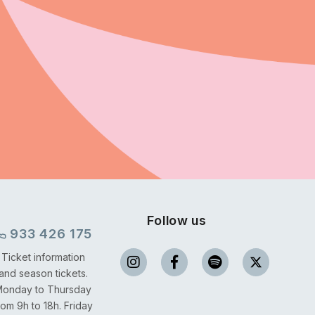
Follow us
933 426 175
Ticket information
and season tickets.
onday to Thursday
rom 9h to 18h.
Friday