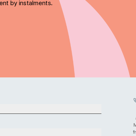
ent by instalments.
M
f