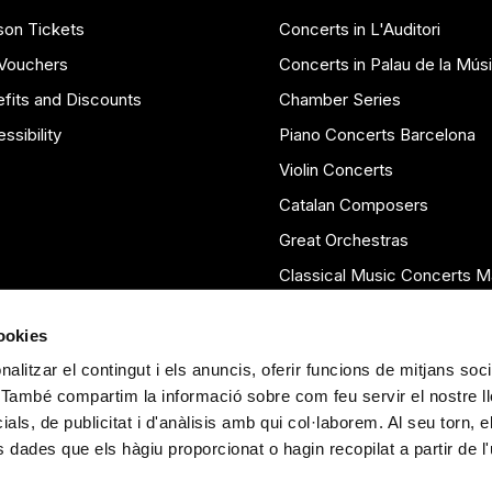
on Tickets
Concerts in L'Auditori
 Vouchers
Concerts in Palau de la Mús
fits and Discounts
Chamber Series
ssibility
Piano Concerts Barcelona
Violin Concerts
Catalan Composers
Great Orchestras
Classical Music Concerts M
Seasons Archive
cookies
alitzar el contingut i els anuncis, oferir funcions de mitjans soci
oc. També compartim la informació sobre com feu servir el nostre 
als, de publicitat i d'anàlisis amb qui col·laborem. Al seu torn, el
dades que els hàgiu proporcionat o hagin recopilat a partir de l