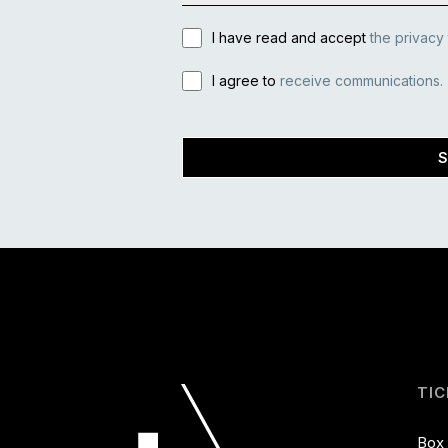
I have read and accept
the privacy
I agree to
receive communications.
S
TIC
Box 