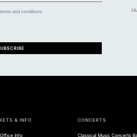
(J
 terms and conditions.
UBSCRIBE
KETS & INFO
CONCERTS
Office Info
Classical Music Concerts B