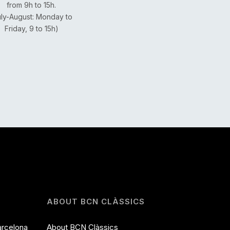
from 9h to 15h.
uly-August: Monday to
Friday, 9 to 15h)
ABOUT BCN CLÀSSICS
arcelona
About BCN Clàssics