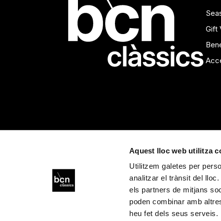
Seas
Gift
Bene
Acce
Aquest lloc web utilitza 
Utilitzem galetes per person
analitzar el trànsit del ll
els partners de mitjans soci
poden combinar amb altres 
heu fet dels seus serveis.