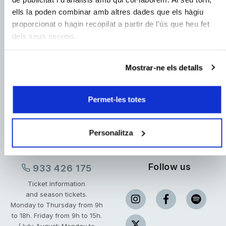
ells la poden combinar amb altres dades que els hàgiu
proporcionat o hagin recopilat a partir de l'ús que heu fet
Name:
dels seus serveis.
Mostrar-ne els detalls
I have read and accept
the privacy terms and conditions.
I agree to
receive communications.
Permet-les totes
SUBSCRIBE
Personalitza
Follow us
933 426 175
Ticket information
and season tickets.
Monday to Thursday from 9h
to 18h.
Friday from 9h to 15h.
(July-August: Monday to