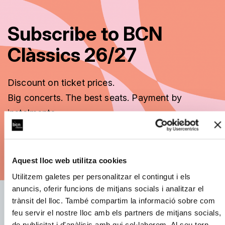
Subscribe to BCN
Clàssics 26/27
Discount on ticket prices.
Big concerts. The best seats. Payment by
instalments.
See subscription options
Aquest lloc web utilitza cookies
Utilitzem galetes per personalitzar el contingut i els
anuncis, oferir funcions de mitjans socials i analitzar el
trànsit del lloc. També compartim la informació sobre com
feu servir el nostre lloc amb els partners de mitjans socials,
E-mail address:
de publicitat i d'anàlisis amb qui col·laborem. Al seu torn,