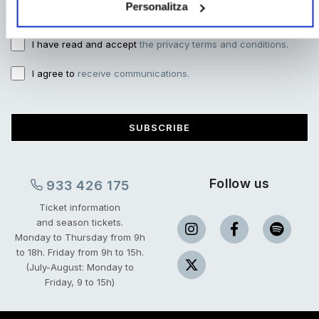
Personalitza
I have read and accept
the privacy terms and conditions.
I agree to
receive communications.
SUBSCRIBE
Follow us
933 426 175
Ticket information
and season tickets.
Monday to Thursday from 9h
to 18h.
Friday from 9h to 15h.
(July-August: Monday to
Friday, 9 to 15h)