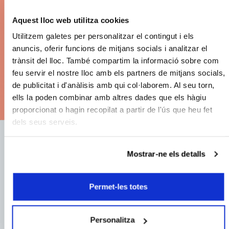
Discount on ticket prices.
Aquest lloc web utilitza cookies
Big concerts. The best seats. Payment by
Utilitzem galetes per personalitzar el contingut i els
anuncis, oferir funcions de mitjans socials i analitzar el
instalments.
trànsit del lloc. També compartim la informació sobre com
feu servir el nostre lloc amb els partners de mitjans socials,
de publicitat i d'anàlisis amb qui col·laborem. Al seu torn,
See subscription options
ells la poden combinar amb altres dades que els hàgiu
proporcionat o hagin recopilat a partir de l'ús que heu fet
dels seus serveis.
Mostrar-ne els detalls
E-mail address:
Permet-les totes
Name:
Personalitza