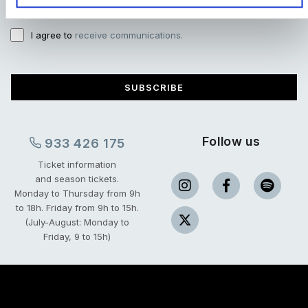
I have read and accept
the privacy terms and conditions.
I agree to
receive communications.
SUBSCRIBE
Follow us
933 426 175
Ticket information
and season tickets.
Monday to Thursday from 9h
to 18h.
Friday from 9h to 15h.
(July-August: Monday to
Friday, 9 to 15h)