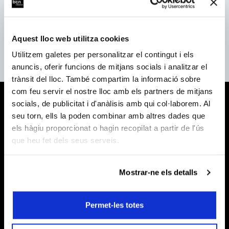
Información y venta de
entradas y abonos.
Lun. a jue. de 9h a 18h
Aquest lloc web utilitza cookies
Vie. de 9h a 15h
(Julio-Agosto: De lunes a
Utilitzem galetes per personalitzar el contingut i els
viernes de 9 a 15h.)
anuncis, oferir funcions de mitjans socials i analitzar el
trànsit del lloc. També compartim la informació sobre
com feu servir el nostre lloc amb els partners de mitjans
socials, de publicitat i d'anàlisis amb qui col·laborem. Al
seu torn, ells la poden combinar amb altres dades que
els hàgiu proporcionat o hagin recopilat a partir de l'ús
que heu fet dels seus serveis.
Mostrar-ne els detalls
Permet-les totes