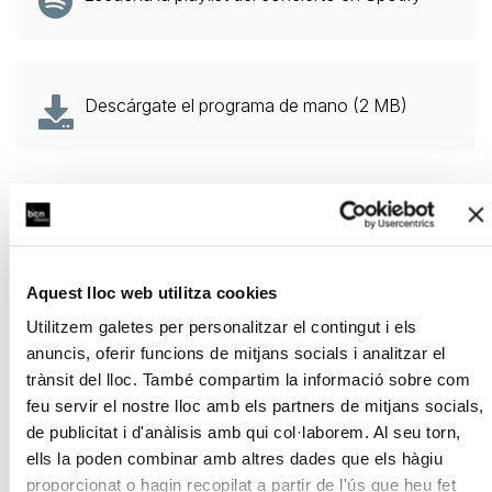
Descárgate el programa de mano (2 MB)
INFORMACIÓN SOBRE EL CONCIERTO
Aquest lloc web utilitza cookies
Ventajas exclusivas para abonados
Utilitzem galetes per personalitzar el contingut i els
anuncis, oferir funcions de mitjans socials i analitzar el
trànsit del lloc. També compartim la informació sobre com
Condiciones, devoluciones y cambios
feu servir el nostre lloc amb els partners de mitjans socials,
de publicitat i d'anàlisis amb qui col·laborem. Al seu torn,
ells la poden combinar amb altres dades que els hàgiu
proporcionat o hagin recopilat a partir de l'ús que heu fet