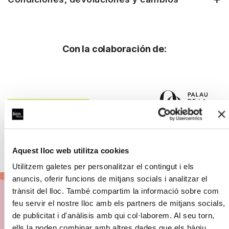
Con la colaboración de:
Aquest lloc web utilitza cookies
Utilitzem galetes per personalitzar el contingut i els
anuncis, oferir funcions de mitjans socials i analitzar el
trànsit del lloc. També compartim la informació sobre com
feu servir el nostre lloc amb els partners de mitjans socials,
Abónate a BCN
de publicitat i d'anàlisis amb qui col·laborem. Al seu torn,
ells la poden combinar amb altres dades que els hàgiu