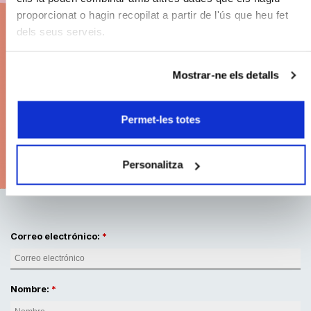
Clàssics 26/27
proporcionat o hagin recopilat a partir de l'ús que heu fet
dels seus serveis.
Descuentos
en el precio de les entradas.
Grandes conciertos. Las mejores butacas. Pago
Mostrar-ne els detalls
fraccionado
.
Permet-les totes
Modalidades de abono
Personalitza
Correo electrónico:
Nombre: