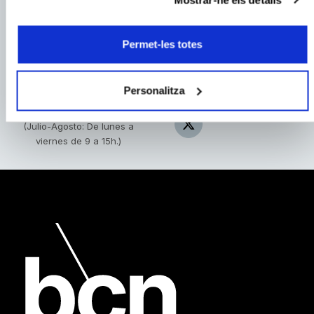
Síguenos
Permet-les totes
933 426 175
Información y venta de
entradas y abonos.
Personalitza
Lun. a jue. de 9h a 18h
Vie. de 9h a 15h
(Julio-Agosto: De lunes a
viernes de 9 a 15h.)