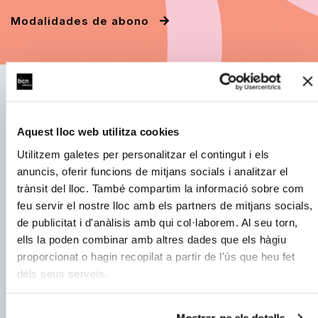
Modalidades de abono
Correo electrónico:
Aquest lloc web utilitza cookies
Utilitzem galetes per personalitzar el contingut i els
Nombre:
anuncis, oferir funcions de mitjans socials i analitzar el
trànsit del lloc. També compartim la informació sobre com
feu servir el nostre lloc amb els partners de mitjans socials,
de publicitat i d'anàlisis amb qui col·laborem. Al seu torn,
He leído y acepto
las condiciones de privacidad
ells la poden combinar amb altres dades que els hàgiu
Acepto recibir
comunicaciones.
proporcionat o hagin recopilat a partir de l'ús que heu fet
dels seus serveis.
ENVIA
Mostrar-ne els detalls