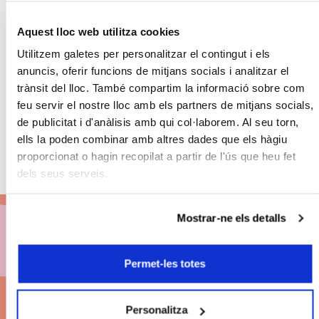
Con la colaboración de:
Aquest lloc web utilitza cookies
Utilitzem galetes per personalitzar el contingut i els
anuncis, oferir funcions de mitjans socials i analitzar el
trànsit del lloc. També compartim la informació sobre com
feu servir el nostre lloc amb els partners de mitjans socials,
de publicitat i d'anàlisis amb qui col·laborem. Al seu torn,
ells la poden combinar amb altres dades que els hàgiu
proporcionat o hagin recopilat a partir de l'ús que heu fet
dels seus serveis.
Mostrar-ne els detalls
Abónate a BCN
Permet-les totes
Clàssics 26/27
Personalitza