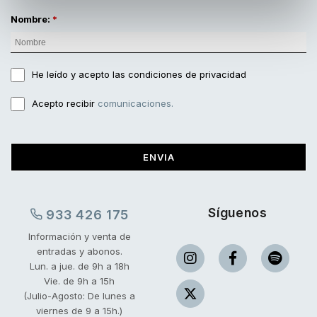
Nombre:
He leído y acepto
las condiciones de privacidad
Acepto recibir
comunicaciones.
ENVIA
Síguenos
933 426 175
Información y venta de
entradas y abonos.
Lun. a jue. de 9h a 18h
Vie. de 9h a 15h
(Julio-Agosto: De lunes a
viernes de 9 a 15h.)