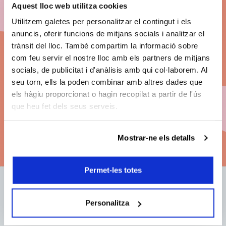
Aquest lloc web utilitza cookies
Abónate a BCN
Utilitzem galetes per personalitzar el contingut i els
Clàssics 26/27
anuncis, oferir funcions de mitjans socials i analitzar el
trànsit del lloc. També compartim la informació sobre
com feu servir el nostre lloc amb els partners de mitjans
Descuentos
en el precio de les entradas.
socials, de publicitat i d'anàlisis amb qui col·laborem. Al
seu torn, ells la poden combinar amb altres dades que
Grandes conciertos. Las mejores butacas. Pago
els hàgiu proporcionat o hagin recopilat a partir de l'ús
fraccionado
.
que heu fet dels seus serveis.
Modalidades de abono
Mostrar-ne els detalls
Permet-les totes
Correo electrónico:
Personalitza