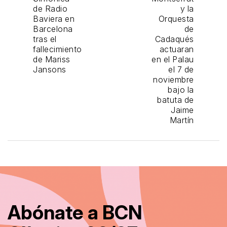
de Radio
y la
Baviera en
Orquesta
Barcelona
de
tras el
Cadaqués
fallecimiento
actuaran
de Mariss
en el Palau
Jansons
el 7 de
noviembre
bajo la
batuta de
Jaime
Martín
Abónate a BCN