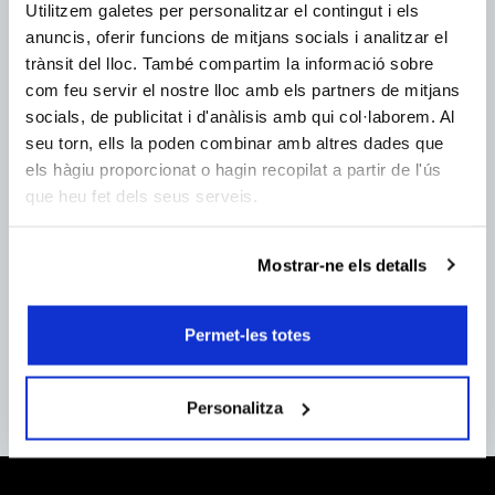
Utilitzem galetes per personalitzar el contingut i els
anuncis, oferir funcions de mitjans socials i analitzar el
He leído y acepto
las condiciones de privacidad
trànsit del lloc. També compartim la informació sobre
Acepto recibir
comunicaciones.
com feu servir el nostre lloc amb els partners de mitjans
socials, de publicitat i d'anàlisis amb qui col·laborem. Al
seu torn, ells la poden combinar amb altres dades que
els hàgiu proporcionat o hagin recopilat a partir de l'ús
ENVIA
que heu fet dels seus serveis.
Síguenos
933 426 175
Mostrar-ne els detalls
Información y venta de
entradas y abonos.
Permet-les totes
Lun. a jue. de 9h a 18h
Vie. de 9h a 15h
(Julio-Agosto: De lunes a
Personalitza
viernes de 9 a 15h.)