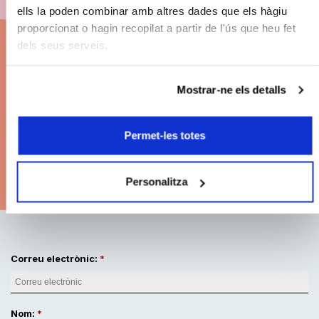
Abona't a BCN Clàssics
ells la poden combinar amb altres dades que els hàgiu
26/27
proporcionat o hagin recopilat a partir de l'ús que heu fet
dels seus serveis.
Descomptes en els preus de les entrades.
Mostrar-ne els detalls
Grans concerts. Les millors localitats. Pagament
fraccionat.
Permet-les totes
Modalitats d'abonament
Personalitza
Correu electrònic:
Nom: