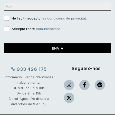
He llegit i accepto
les condicions de privacitat.
Accepto rebre
comunicacions.
ENVIA
Segueix-nos
933 426 175
Informació i venda d'entrades
i abonaments.
Dl. a dj. de 9h a 18h.
Dv. de 9h a 15h
(Juliol-Agost: De dilluns a
divendres de 9 a 15h.)