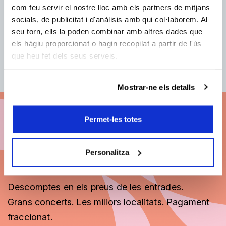
Eva Cardós
com feu servir el nostre lloc amb els partners de mitjans
socials, de publicitat i d'anàlisis amb qui col·laborem. Al
Directora de patrocinis
seu torn, ells la poden combinar amb altres dades que
Telèfon: 91 426 03 97
els hàgiu proporcionat o hagin recopilat a partir de l'ús
Email:
eva@ibermusica.es
que heu fet dels seus serveis.
Mostrar-ne els detalls
Permet-les totes
Abona't a BCN Clàssics
26/27
Personalitza
Descomptes en els preus de les entrades.
Grans concerts. Les millors localitats. Pagament
fraccionat.