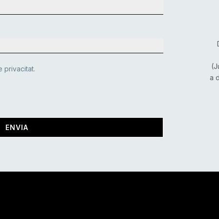
(J
 privacitat.
a 
ENVIA