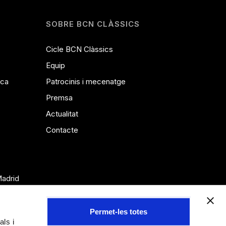
SOBRE BCN CLÀSSICS
Cicle BCN Clàssics
Equip
ica
Patrocinis i mecenatge
Premsa
Actualitat
Contacte
Madrid
Permet-les totes
als i