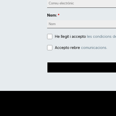
Nom:
He llegit i accepto
les condicions de
Accepto rebre
comunicacions.