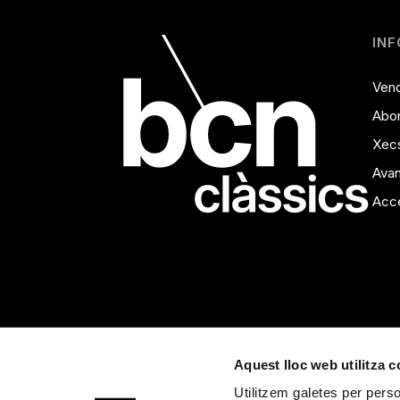
IN
Vend
Abo
Xecs
Avan
Acce
Aquest lloc web utilitza 
Utilitzem galetes per person