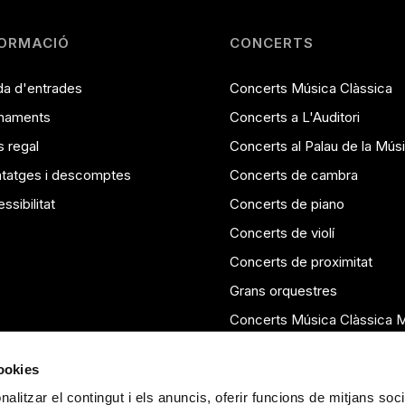
FORMACIÓ
CONCERTS
a d'entrades
Concerts Música Clàssica
naments
Concerts a L'Auditori
 regal
Concerts al Palau de la Mús
tatges i descomptes
Concerts de cambra
ssibilitat
Concerts de piano
Concerts de violí
Concerts de proximitat
Grans orquestres
Concerts Música Clàssica 
Temporades anteriors
cookies
alitzar el contingut i els anuncis, oferir funcions de mitjans soci