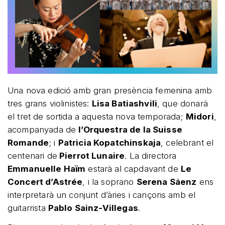
Una nova edició amb gran presència femenina amb
tres grans violinistes:
Lisa Batiashvili
, que donarà
el tret de sortida a aquesta nova temporada;
Midori
,
acompanyada de
l’Orquestra de la Suisse
Romande
; i
Patricia Kopatchinskaja
, celebrant el
centenari de
Pierrot Lunaire
. La directora
Emmanuelle Haïm
estarà al capdavant de
Le
Concert d’Astrée
, i la soprano
Serena Sáenz
ens
interpretarà un conjunt d’àries i cançons amb el
guitarrista
Pablo Sainz-Villegas
.