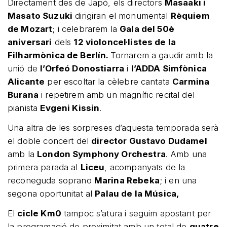
Directament des de Japó, els directors
Masaaki i
Masato Suzuki
dirigiran el monumental
Rèquiem
de Mozart
; i celebrarem la
Gala del 50è
aniversari
dels
12 violoncel·listes de la
Filharmònica de Berlín.
Tornarem a gaudir amb la
unió de
l’Orfeó Donostiarra
i
l’ADDA Simfònica
Alicante
per escoltar la cèlebre cantata
Carmina
Burana
i repetirem amb un magnífic recital del
pianista
Evgeni Kissin
.
Una altra de les sorpreses d’aquesta temporada serà
el doble concert del
director Gustavo Dudamel
amb la
London Symphony Orchestra
. Amb una
primera parada al
Liceu
, acompanyats de la
reconeguda soprano
Marina Rebeka
; i en una
segona oportunitat al
Palau de la Música,
El
cicle Km0
tampoc s’atura i seguim apostant per
la programació de proximitat amb un total de
quatre