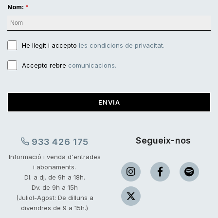
Nom:
He llegit i accepto
les condicions de privacitat.
Accepto rebre
comunicacions.
ENVIA
Segueix-nos
933 426 175
Informació i venda d'entrades
i abonaments.
Dl. a dj. de 9h a 18h.
Dv. de 9h a 15h
(Juliol-Agost: De dilluns a
divendres de 9 a 15h.)