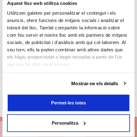
Aquest lloc web utilitza cookies
Utilitzem galetes per personalitzar el contingut i els
anuncis, oferir funcions de mitjans socials i analitzar el
trànsit del lloc. També compartim la informació sobre
com feu servir el nostre lloc amb els partners de mitjans
socials, de publicitat i d'anàlisis amb qui col·laborem. Al
seu torn, ells la poden combinar amb altres dades que
els hàgiu proporcionat o hagin recopilat a partir de l'ús
ANTERIOR
SEGÜENT
que heu fet dels seus serveis.
Creure en
Una nit per
un Nou
al record
Món és
Mostrar-ne els detalls
possible
Permet-les totes
Personalitza