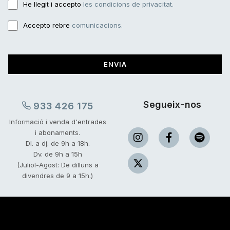
He llegit i accepto
les condicions de privacitat.
Accepto rebre
comunicacions.
ENVIA
Segueix-nos
933 426 175
Informació i venda d'entrades
i abonaments.
Dl. a dj. de 9h a 18h.
Dv. de 9h a 15h
(Juliol-Agost: De dilluns a
divendres de 9 a 15h.)