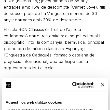
a 10€ (Escena 25); joves menors de 35 anys:
entrades amb 15% de descompte (Carnet Jove); fills
de subscriptors de La Vanguardia menors de 30
anys: entrades amb 30% de descompte.
El cicle BCN Clàssics és fruit de l’estreta
col·laboració entre tres entitats: el segell editorial i
discogràfic Tritó; la companyia Ibermúsica, principal
promotora de música clàssica a Espanya; i
l’Orquestra de Cadaqués, formació catalana de
projecció internacional, que participa com a
orquestra resident al cicle.
ANTERIOR
SEGÜENT
Aquest lloc web utilitza cookies
El cicle
Mayte
Utilitzem galetes per personalitzar el contingut i els