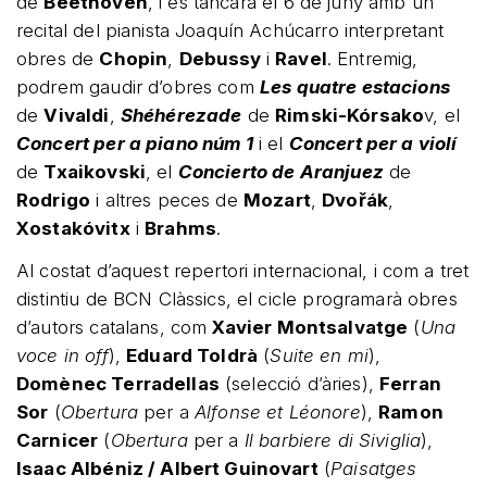
de
Beethoven
, i es tancarà el 6 de juny amb un
recital del pianista Joaquín Achúcarro interpretant
obres de
Chopin
,
Debussy
i
Ravel
. Entremig,
podrem gaudir d’obres com
Les quatre estacions
de
Vivaldi
,
Shéhérezade
de
Rimski-Kórsako
v, el
Concert per a piano núm 1
i el
Concert per a violí
de
Txaikovski
, el
Concierto de Aranjuez
de
Rodrigo
i altres peces de
Mozart
,
Dvořák
,
Xostakóvitx
i
Brahms
.
Al costat d’aquest repertori internacional, i com a tret
distintiu de BCN Clàssics, el cicle programarà obres
d’autors catalans, com
Xavier Montsalvatge
(
Una
voce in off
),
Eduard Toldrà
(
Suite en mi
),
Domènec Terradellas
(selecció d’àries),
Ferran
Sor
(
Obertura
per a
Alfonse et Léonore
),
Ramon
Carnicer
(
Obertura
per a
Il barbiere di Siviglia
),
Isaac Albéniz / Albert Guinovart
(
Paisatges