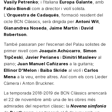
Vasily Petrenko
; i l’italiana
Europa Galante
, amb
Fabio Biondi
com a director i violí solista.
L’
Orquestra de Cadaqués
, formació resident del
cicle BCN Clàssics, serà dirigida per
Antoni Wit
,
Gianandrea Noseda
,
Jaime Martín
i
David
Robertson
.
També passaran per l’escenari del Palau solistes de
primer nivell com
Joaquín Achúcarro
,
Simon
Trpčeski
,
Javier Perianes
i
Dimitri Masleev
al
piano;
Juan Manuel Cañizares
a la guitarra;
Ellinor D'Melon
i
Baiba Skride
al violí i
Carlos
Mena
a la veu, entre altres. Així com els cors Lieder
Càmera i Anton Bruckner.
La temporada 2018-2019 de BCN Clàssics arrencarà
el 22 de novembre amb una de les obres més
admirades del repertori clàssic: la
Novena simfonia