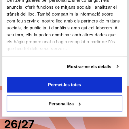
BCN
Martín i
anuncis, oferir funcions de mitjans socials i analitzar el
Clàssics
l’Orquestra
programa
de
trànsit del lloc. També compartim la informació sobre
obres de
Cadaqués
com feu servir el nostre lloc amb els partners de mitjans
vuit
interpretaran
socials, de publicitat i d'anàlisis amb qui col·laborem. Al
compositors
“El amor
seu torn, ells la poden combinar amb altres dades que
catalans
brujo” de
els hàgiu proporcionat o hagin recopilat a partir de l'ús
Falla el 16
d’agost al
que heu fet dels seus serveis.
Palau de la
Música
Mostrar-ne els detalls
Permet-les totes
Personalitza
Abona't a BCN Clàssics
26/27