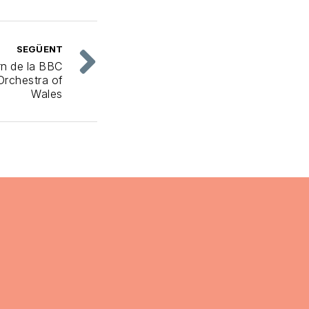
SEGÜENT
rn de la BBC
Orchestra of
Wales