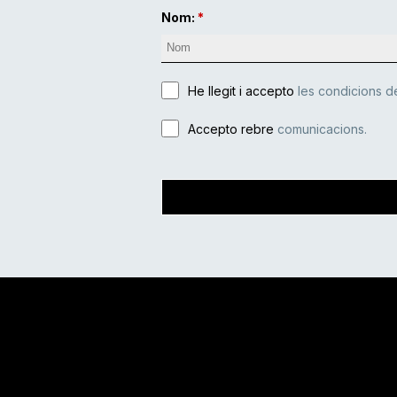
Nom:
He llegit i accepto
les condicions de
Accepto rebre
comunicacions.