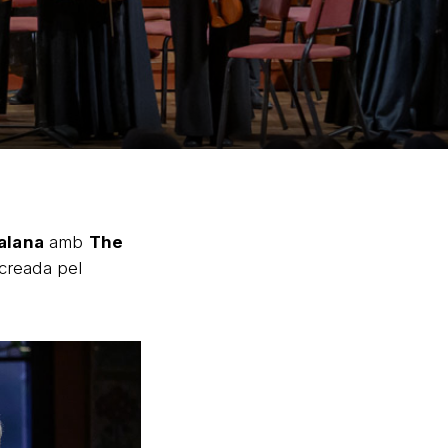
alana
amb
The
 creada pel