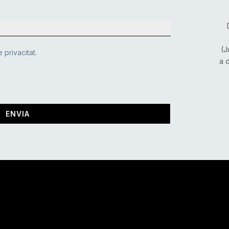
(J
 privacitat.
a 
ENVIA