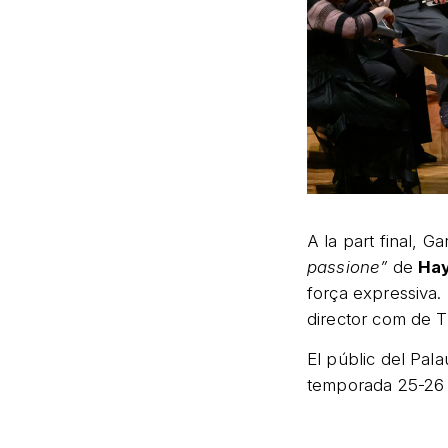
A la part final, Ga
passione”
de
Ha
força expressiva. 
director com de T
El públic del Pal
temporada 25-26 