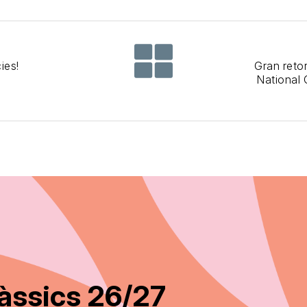
ies!
Gran reto
National 
àssics 26/27