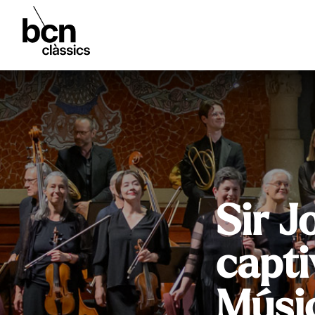
Sir J
capti
Músi