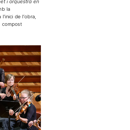
net i orquestra en
mb la
’inici de l’obra,
ia compost