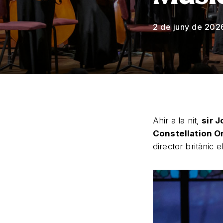
2 de juny de 202
Ahir a la nit,
sir J
Constellation O
director britànic 