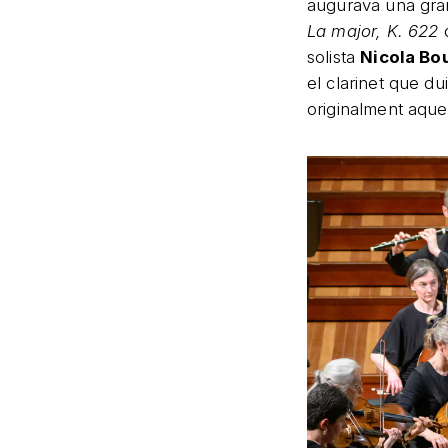
augurava una gran
La major, K. 622
solista
Nicola Bo
el clarinet que du
originalment aquel