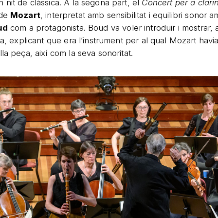
 nit de clàssica. A la segona part, el
Concert per a clari
de
Mozart
, interpretat amb sensibilitat i equilibri sonor a
ud
com a protagonista. Boud va voler introduir i mostrar, a l
ia, explicant que era l’instrument per al qual Mozart hav
la peça, així com la seva sonoritat.