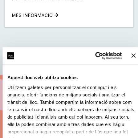
MÉS INFORMACIÓ
Aquest lloc web utilitza cookies
Utilitzem galetes per personalitzar el contingut i els
anuncis, oferir funcions de mitjans socials i analitzar el
Abona't a BCN Clàssics
trànsit del lloc. També compartim la informació sobre com
feu servir el nostre lloc amb els partners de mitjans socials,
26/27
de publicitat i d'anàlisis amb qui col·laborem. Al seu torn,
ells la poden combinar amb altres dades que els hàgiu
proporcionat o hagin recopilat a partir de l'ús que heu fet
Descomptes en els preus de les entrades.