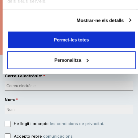
dels seus serveis.
Grans concerts. Les millors localitats. Pagament
fraccionat.
Mostrar-ne els detalls
Modalitats d'abonament
Permet-les totes
Personalitza
Correu electrònic:
Nom:
He llegit i accepto
les condicions de privacitat.
Accepto rebre
comunicacions.