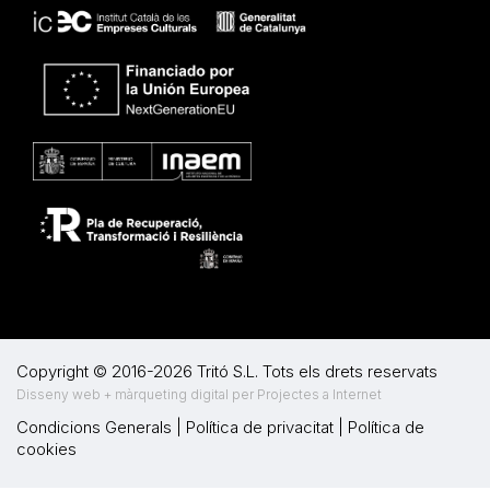
Copyright © 2016-2026 Tritó S.L. Tots els drets reservats
Disseny web + màrqueting digital per Projectes a Internet
Condicions Generals
|
Política de privacitat
|
Política de
cookies