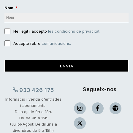
Nom:
He llegit i accepto
les condicions de privacitat.
Accepto rebre
comunicacions.
ENVIA
Segueix-nos
933 426 175
Informació i venda d'entrades
i abonaments.
Dl. a dj. de 9h a 18h.
Dv. de 9h a 15h
(Juliol-Agost: De dilluns a
divendres de 9 a 15h.)