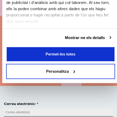
de publicitat i d'anàlisis amb qui col·laborem. Al seu torn,
Abona't a BCN Clàssics
ells la poden combinar amb altres dades que els hàgiu
proporcionat o hagin recopilat a partir de l'ús que heu fet
26/27
dels seus serveis.
Descomptes en els preus de les entrades.
Mostrar-ne els detalls
Grans concerts. Les millors localitats. Pagament
fraccionat.
Permet-les totes
Modalitats d'abonament
Personalitza
Correu electrònic: