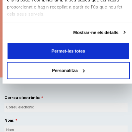
26/27
proporcionat o hagin recopilat a partir de l'ús que heu fet
dels seus serveis.
Descomptes en els preus de les entrades.
Grans concerts. Les millors localitats. Pagament
Mostrar-ne els detalls
fraccionat.
Permet-les totes
Modalitats d'abonament
Personalitza
Correu electrònic:
Nom: