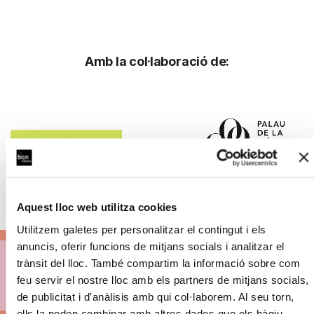
Amb la col·laboració de:
Aquest lloc web utilitza cookies
Utilitzem galetes per personalitzar el contingut i els
anuncis, oferir funcions de mitjans socials i analitzar el
trànsit del lloc. També compartim la informació sobre com
feu servir el nostre lloc amb els partners de mitjans socials,
Abona't a BCN Clàssics
de publicitat i d'anàlisis amb qui col·laborem. Al seu torn,
ells la poden combinar amb altres dades que els hàgiu