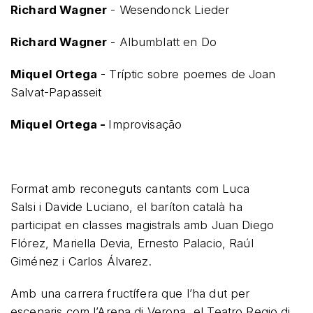
Richard Wagner
- Wesendonck Lieder
Richard Wagner
- Albumblatt en Do
Miquel Ortega
- Tríptic sobre poemes de Joan
Salvat-Papasseit
Miquel Ortega -
Improvisação
Format
amb
reconeguts
cantants com Luca
Salsi
i
Davide Luciano,
el baríton català
ha
participat
en classes magistrals
amb
Juan Diego
Flórez, Mariella Devia, Ernesto Palacio, Raúl
Giménez
i
Carlos Álvarez.
Amb una carrera fructífera que l’ha dut per
escenaris com l’Arena di Verona, el Teatro Regio di