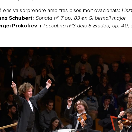
 ens va sorprendre amb tres bisos molt ovacionats:
Lisz
anz Schubert
;
Sonata nº 7 op. 83 en Si bemoll major -
rgei Prokofiev
; i
Toccatina nº3 dels 8 Etudes, op. 40
,