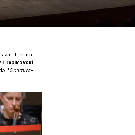
s va oferir un
i Txaikovski
.
de l'
Obertura-