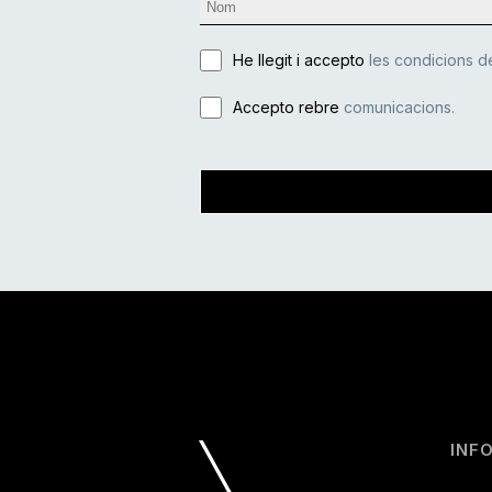
He llegit i accepto
les condicions de
Accepto rebre
comunicacions.
INF