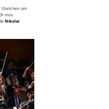
t Gretchen am
 3r mov.
 de
Nikolai