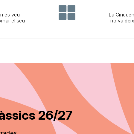
in es veu
La Cinquen
ornar el seu
no va deix
àssics 26/27
trades.