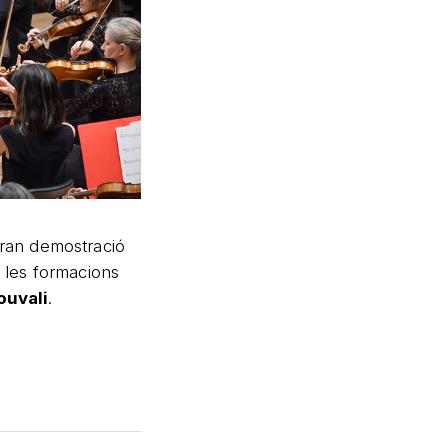
gran demostració
 les formacions
ouvali
.