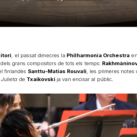
itori
, el passat dimecres la
Philharmonia Orchestra
en
dels grans compositors de tots els temps:
Rakhmàninov 
el finlandès
Santtu-Matias Rouvali
, les primeres notes 
Julieta
de
Txaikovski
ja van encisar al públic.