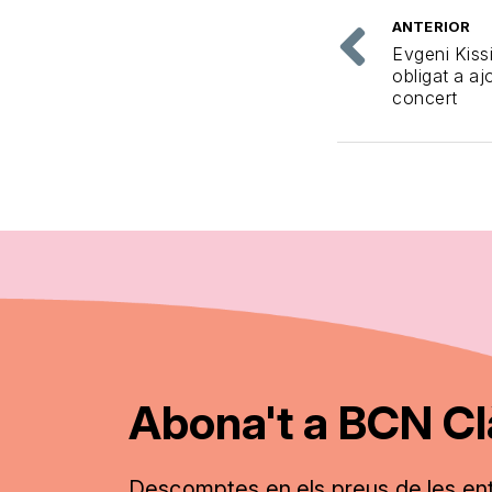
ANTERIOR
Evgeni Kiss
obligat a aj
concert
Abona't a BCN Cl
Descomptes en els preus de les en