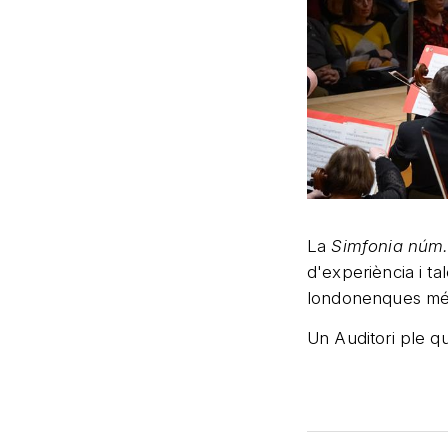
La
Simfonia núm
d'experiència i ta
londonenques més 
Un Auditori ple q