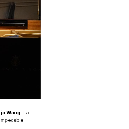
uja Wang
. La
a impecable