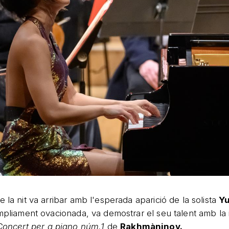
 la nit va arribar amb l'esperada aparició de la solista
Y
àmpliament ovacionada, va demostrar el seu talent amb l
Concert per a piano núm.1
de
Rakhmàninov.