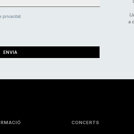
(J
 privacitat.
a 
ENVIA
ORMACIÓ
CONCERTS