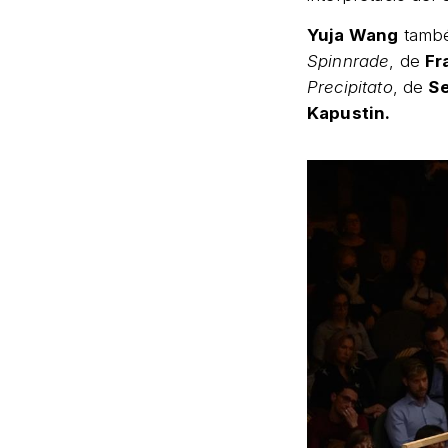
Yuja Wang
també
Spinnrade
, de
Fr
Precipitato
, de
Se
Kapustin.